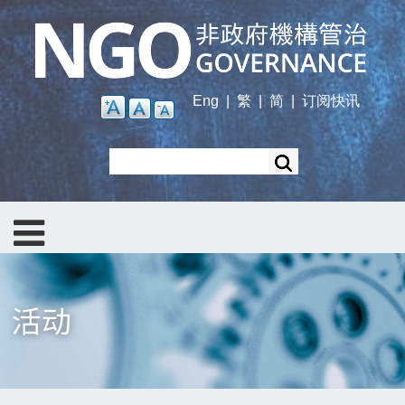
Skip
to
main
content
Eng
|
繁
|
简
|
订阅快讯
Search