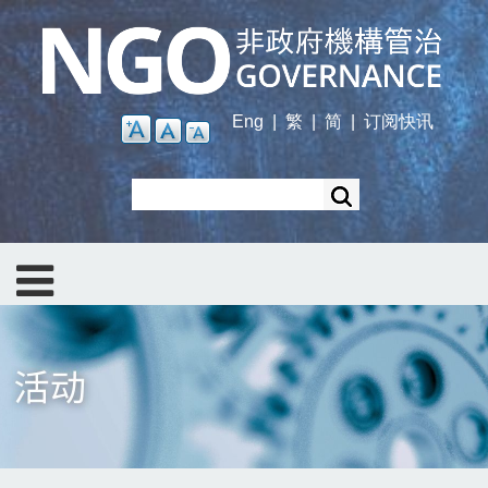
Skip
to
main
content
Eng
|
繁
|
简
|
订阅快讯
Search