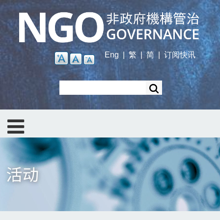
Skip
to
main
content
Eng
|
繁
|
简
|
订阅快讯
Search