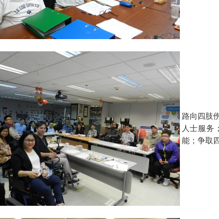
路向四肢伤
人士服务
能；争取