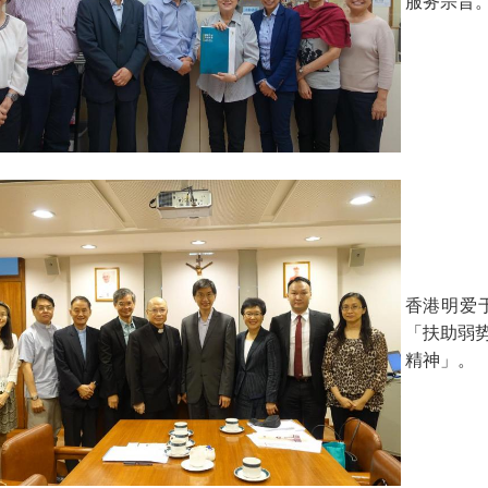
服务宗旨
香港明爱
「扶助弱
精神」。