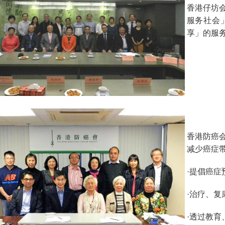
香港仔坊会
服务社会
享」的服
香港防癌会
减少癌症
·提倡癌症
·治疗、
·透过教