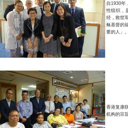
自1930
性组织，
经，救世
稣基督的
要的人」
香港复康联
机构的宗