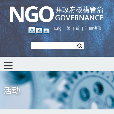
Skip
to
main
content
Eng
|
繁
|
简
|
订阅快讯
Search