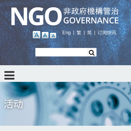
Skip
to
main
content
Eng
|
繁
|
简
|
订阅快讯
Search