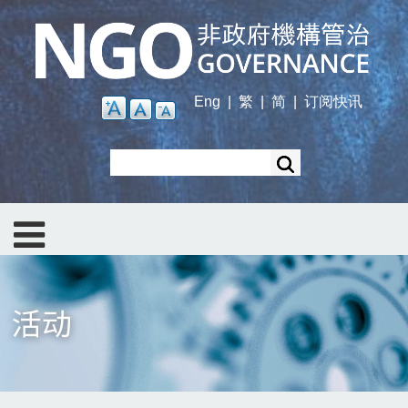
Skip
to
main
content
Eng
|
繁
|
简
|
订阅快讯
Search