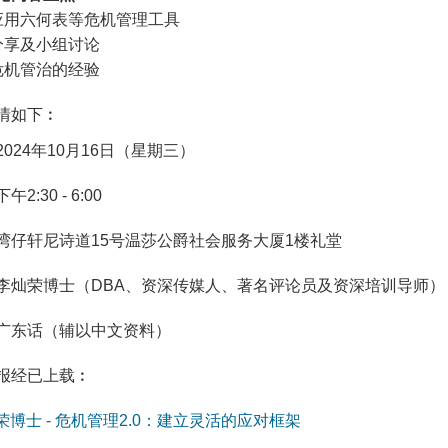
点应用六何表等危机管理工具
案分享及小组讨论
流危机管治的经验
情如下︰
2024年10月16日（星期三）
下午2:30 - 6:00
湾仔轩尼诗道15号温莎公爵社会服务大厦1楼礼堂
李灿荣博士（DBA、资深传媒人、著名评论员及资深培训导师）
广东话（辅以中文资料）
报经已上载︰
荣博士 - 危机管理2.0：建立灵活的应对框架