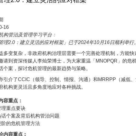
期
0-16
机构管治及管理学习平台﹕
管理2.0：建立灵活的应对框架」已于2024年10月16日顺利举行
益多变复杂，非政府机构治理层需要一个完善处理机制，方能快
邀请到资深传媒人李灿荣博士，为大家重温「MNOPQR」的危
话个案，探讨危机管理的最新趋势与策略。
亦引介了CCIC（领导、控制、情报、沟通）和MRRPP（减低
府机构更灵活且多角度地应对各种挑战。
内容重点：
机管理重点要诀
析热话个案及背后机构管治问题
介进阶的危机管理方法
论内容重点︰