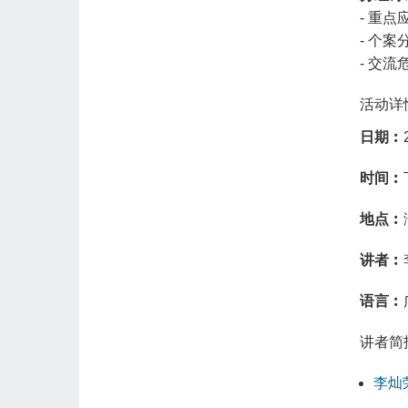
- 重
- 个
- 交
活动详
日期︰
时间︰
地点︰
讲者︰
语言︰
讲者简
李灿