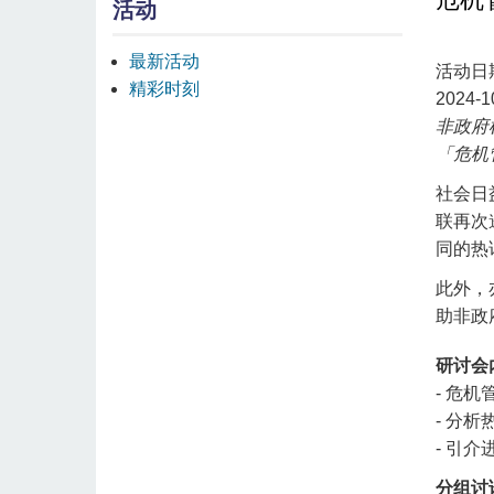
活动
最新活动
活动日
精彩时刻
2024-1
非政府
「危机
社会日
联再次
同的热
此外，
助非政
研讨会
- 危
- 分
- 引
分组讨