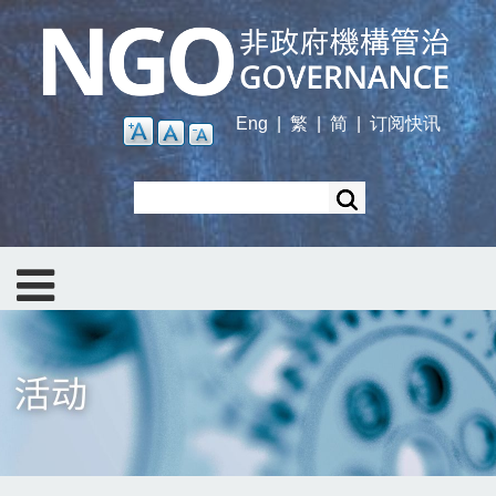
Skip
to
main
content
Eng
|
繁
|
简
|
订阅快讯
Search