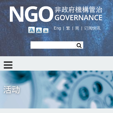
Skip
to
main
content
Eng
|
繁
|
简
|
订阅快讯
Search