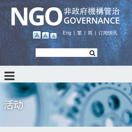
Skip
to
main
content
Eng
|
繁
|
简
|
订阅快讯
Search