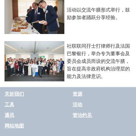
活动以交流午膳形式举行，鼓
励参加者踊跃分享经验。
社联联同孖士打律师行及法国
巴黎银行，举办专为董事会及
委员会成员而设的交流午膳，
旨在提高非政府机构治理层的
能力及法律意识。
关於我们
资源
工具
活动
通讯
管治灼见
网站地图