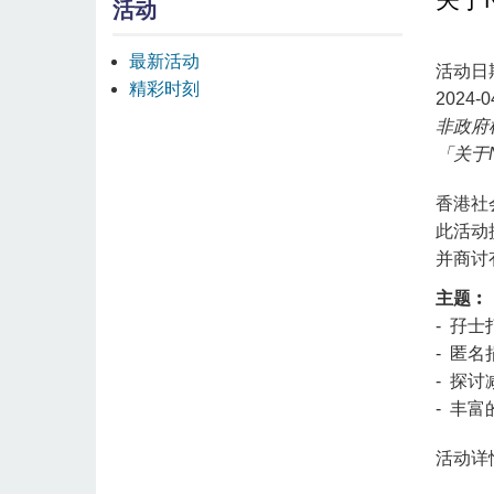
活动
最新活动
活动日
精彩时刻
2024-0
非政府
「关于
香港社
此活动
并商讨
主题︰
- 孖
- 匿
- 探
- 丰
活动详