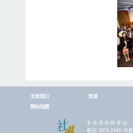
关於我们
资源
网站地图
非 政 府 机 构 管 治
电话: 2876 2440 传真