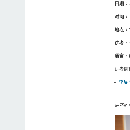
日期︰
时间︰
地点︰
讲者：
语言︰
讲者简
李显
讲座的