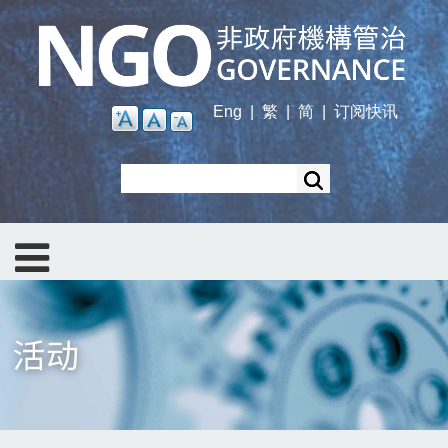
Skip
to
main
content
Eng
|
繁
|
简
|
订阅快讯
Search