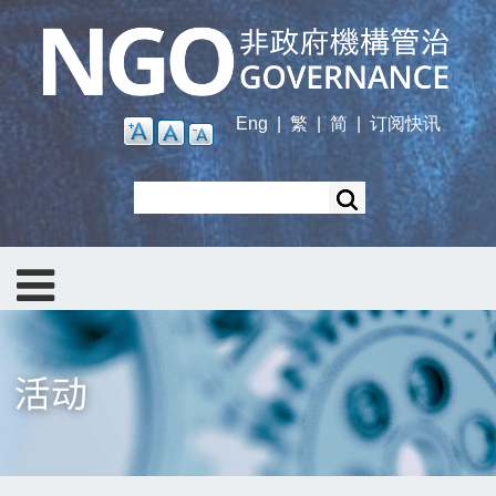
Skip
to
main
content
Eng
|
繁
|
简
|
订阅快讯
Search