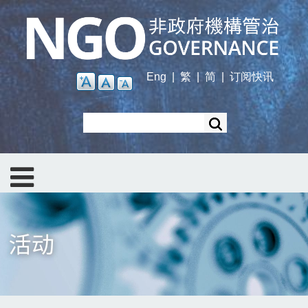
Skip
to
main
content
Eng
|
繁
|
简
|
订阅快讯
Search