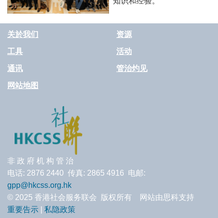
知识和经验。
关於我们
资源
工具
活动
通讯
管治灼见
网站地图
非 政 府 机 构 管 治
电话: 2876 2440 传真: 2865 4916 电邮:
gpp@hkcss.org.hk
© 2025 香港社会服务联会 版权所有 网站由思科支持
重要告示
|
私隐政策