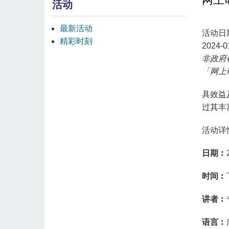
活动
最新活动
活动日
精彩时刻
2024-0
非政府
「网上
具效益
过其丰
活动详
日期︰
时间︰
讲者︰
语言︰