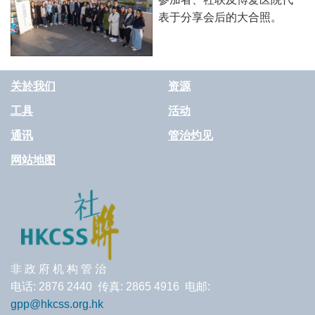
表于分享会后的大合照。
关於我们
资源
工具
活动
通讯
管治灼见
网站地图
非 政 府 机 构 管 治
电话: 2876 2440 传真: 2865 4916 电邮:
gpp@hkcss.org.hk