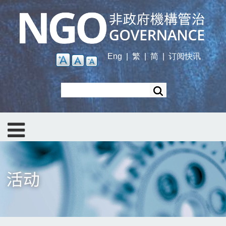
Skip
to
main
content
Eng
|
繁
|
简
|
订阅快讯
Search