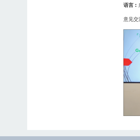
语言︰
意见交