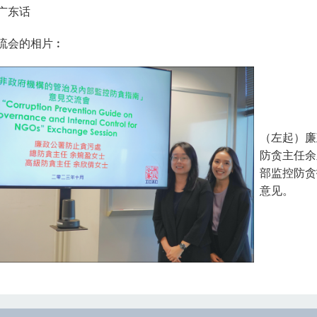
广东话
流会的相片︰
（左起）廉
防贪主任余
部监控防贪
意见。