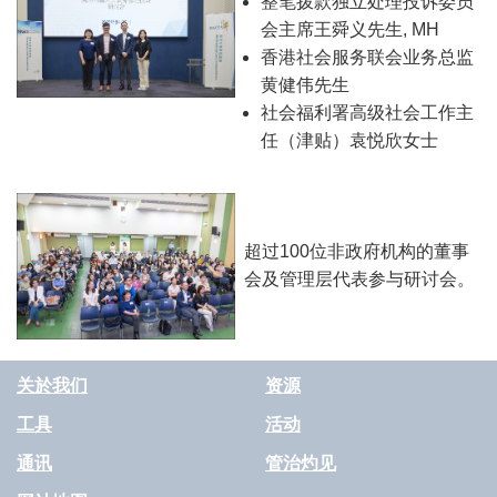
整笔拨款独立处理投诉委员
会主席王舜义先生, MH
香港社会服务联会业务总监
黄健伟先生
社会福利署高级社会工作主
任（津贴）袁悦欣女士
超过100位非政府机构的董事
会及管理层代表参与研讨会。
关於我们
资源
工具
活动
通讯
管治灼见