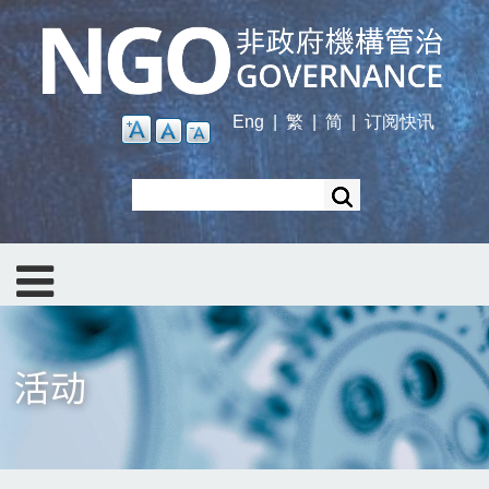
Skip
to
main
content
Eng
|
繁
|
简
|
订阅快讯
Search