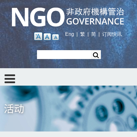
Skip
to
main
content
Eng
|
繁
|
简
|
订阅快讯
Search