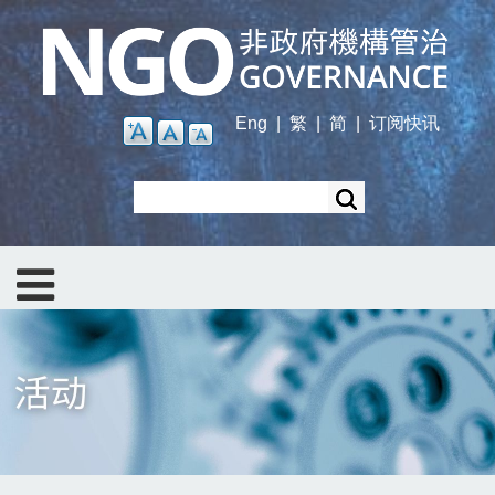
Skip
to
main
content
Eng
|
繁
|
简
|
订阅快讯
Search