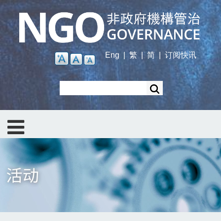
Skip
to
main
content
Eng
|
繁
|
简
|
订阅快讯
Search