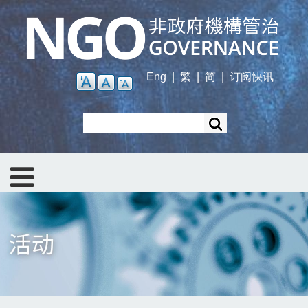
Skip
to
main
content
Eng
|
繁
|
简
|
订阅快讯
Search