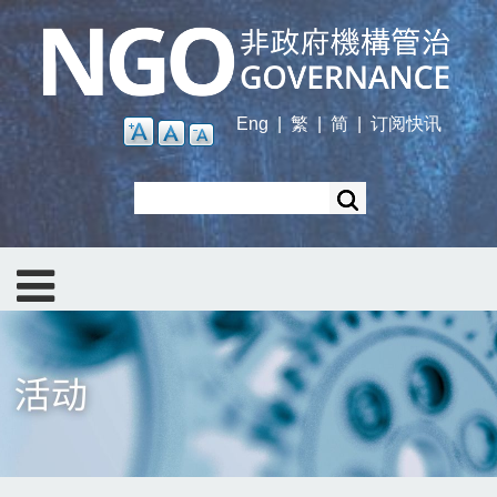
Skip
to
main
content
Eng
|
繁
|
简
|
订阅快讯
Search