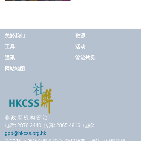
关於我们
资源
工具
活动
通讯
管治灼见
网站地图
非 政 府 机 构 管 治
电话: 2876 2440 传真: 2865 4916 电邮:
gpp@hkcss.org.hk