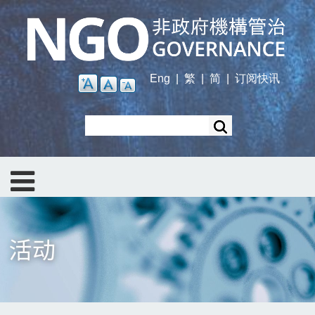
Skip
to
main
content
Eng
|
繁
|
简
|
订阅快讯
Search