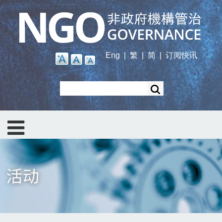
Skip
to
main
content
Eng
|
繁
|
简
|
订阅快讯
Search