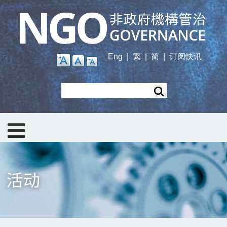
Skip
to
main
content
Eng
|
繁
|
简
|
订阅快讯
Search