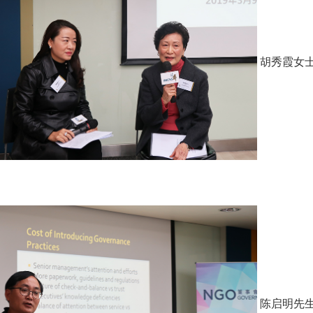
胡秀霞女
陈启明先