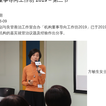
期
3-09
划与良管善治工作室合办「机构董事导向工作坊2019」已于20
机构的嘉宾就管治议题及经验作出分享。
方敏生女