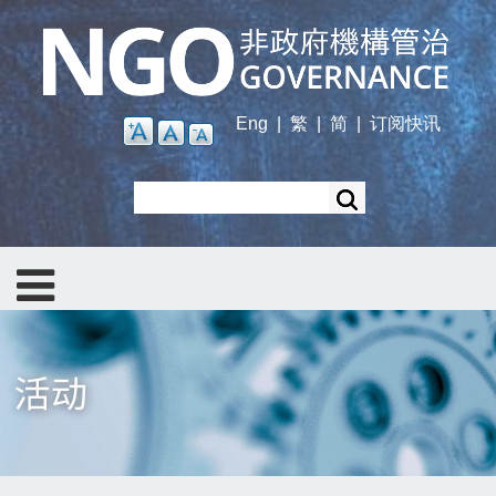
Skip
to
main
content
Eng
|
繁
|
简
|
订阅快讯
Search