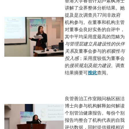
香港大学睿智计划卢紫枫博士
讲解了业界整体分析结果。她
提及是次调查共77间非政府
机构参与。在董事和机构主管
对董事会良好实务的自评中，
其中平均采用度最高的范畴为
与管理层建立具建设性的伙伴
关系
及董事会参与的
积极性与
投入感
；采用度较低为董事会
的
接班规划及能力建设
。调查
结果摘要可
按此
查阅。
良管善治工作室顾问杨区丽洁
博士向参与机构解释如何解读
个别管治健康报告。每份个别
报告均整合了机构代表的自我
评估数据，同时提供规模相近