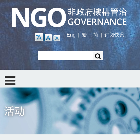
Skip
to
main
content
Eng
|
繁
|
简
|
订阅快讯
Search