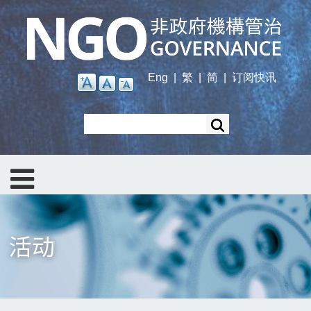
Skip
to
main
content
Eng
|
繁
|
简
|
订阅快讯
Search