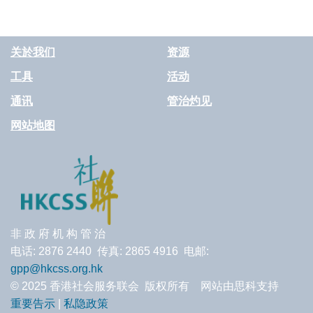
关於我们
资源
工具
活动
通讯
管治灼见
网站地图
非 政 府 机 构 管 治
电话: 2876 2440 传真: 2865 4916 电邮:
gpp@hkcss.org.hk
© 2025 香港社会服务联会 版权所有 网站由思科支持
重要告示
|
私隐政策