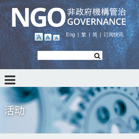
Skip
to
main
content
Eng
|
繁
|
简
|
订阅快讯
Search