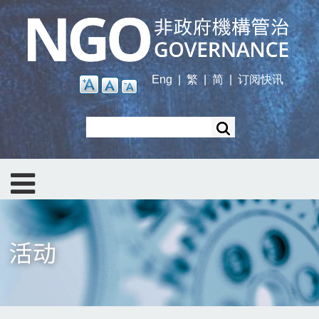
Skip
to
main
content
Eng
|
繁
|
简
|
订阅快讯
Search