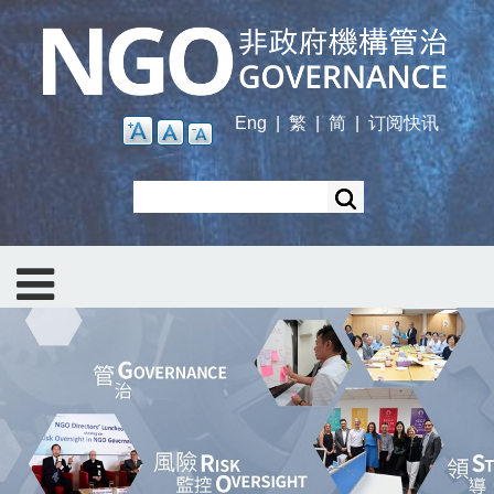
Skip
to
main
content
Eng
|
繁
|
简
|
订阅快讯
Search